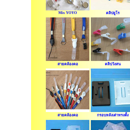
Mix YOYO
คลิปยูโร
สายคล้องคอ
คลิปวังสน
สายคล้องคอ
กรอบหลังเต่าทรงตั้ง