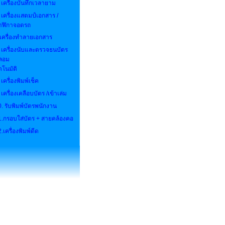
 เครื่องบันทึกเวลายาม
เครื่องแสตมป์เอกสาร /
าฬิกาจอดรถ
.เครื่องทำลายเอกสาร
.
เครื่องนับและตรวจธนบัตร
ลอม
ตโนมัติ
เครื่องพิมพ์เช็ค
.
เครื่องเคลือบบัตร /เข้าเล่ม
0.
รับพิมพ์บัตรพนักงาน
1.
กรอบใส่บัตร + สายคล้องคอ
2.
เครื่องพิมพ์ดีด