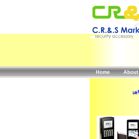
Home
About
เค