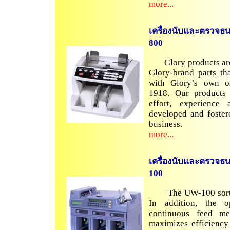
more...
เครื่องนับและตรวจธ
800
Glory products are c
Glory-brand parts th
with Glory’s own or
1918. Our products 
effort, experienc
developed and foster
business.
more...
เครื่องนับและตรวจธ
100
The UW-100 sorts c
In addition, the 
continuous feed m
maximizes efficiency