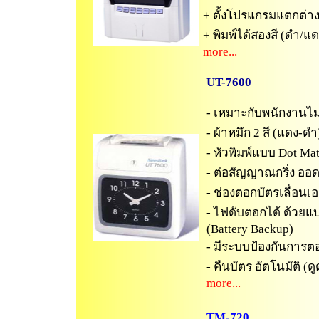
+ ตั้งโปรแกรมแตกต่าง
+ พิมพ์ได้สองสี (ดำ/แ
more...
UT-7600
- เหมาะกับพนักงานไ
- ผ้าหมึก 2 สี (แดง-ดำ
- หัวพิมพ์แบบ Dot Mat
- ต่อสัญญาณกริ่ง ออด
- ช่องตอกบัตรเลื่อนเอ
- ไฟดับตอกได้ ด้วยแบต
(Battery Backup)
- มีระบบป้องกันการต
- คืนบัตร อัตโนมัติ (ด
more...
TM-720